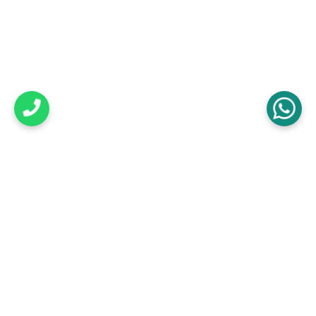
Telefon
+90 (542) 360 10 94
WhatsApp
+90 (542) 360 10 94
E-posta
info@idilsukahraman.av.tr
Adres
Mansuroğlu Mah. 288/4 Sk. No:9/1, Avcılar
Exclusive, A Blok, K:3, D:41, Bayraklı/İzmir