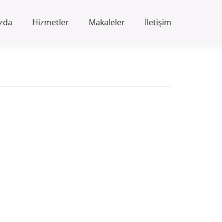
zda
Hizmetler
Makaleler
İletişim
ize Ulaşın
Telefon
+90 (542) 360 10 94
WhatsApp
+90 (542) 360 10 94