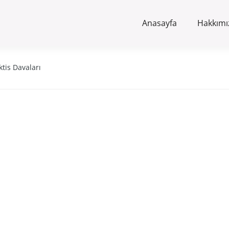
Anasayfa
Hakkımı
tis Davaları
B
raktis Davaları